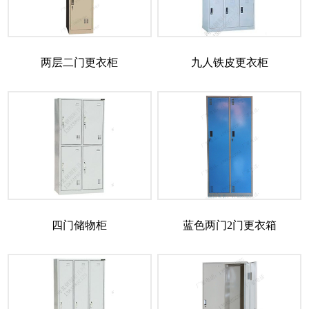
两层二门更衣柜
九人铁皮更衣柜
四门储物柜
蓝色两门2门更衣箱