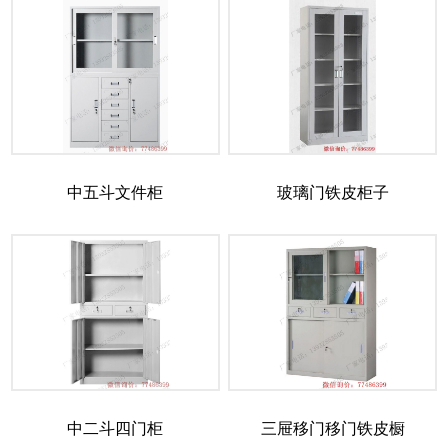
中五斗文件柜
玻璃门铁皮柜子
中二斗四门柜
三屉移门移门铁皮橱