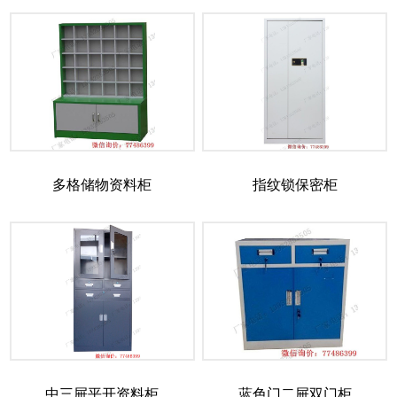
多格储物资料柜
指纹锁保密柜
中三屉平开资料柜
蓝色门二屉双门柜