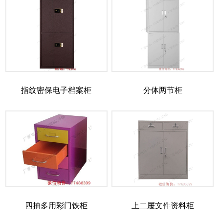
指纹密保电子档案柜
分体两节柜
四抽多用彩门铁柜
上二屉文件资料柜