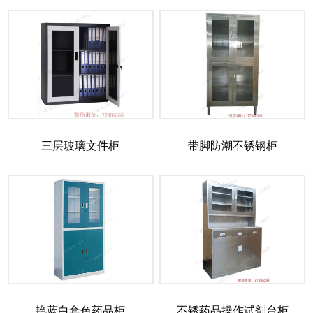
三层玻璃文件柜
带脚防潮不锈钢柜
艳蓝白套色药品柜
不锈药品操作试剂台柜