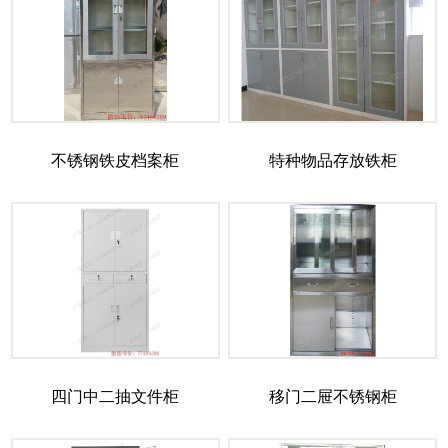
不锈钢铁皮档案柜
特种物品存放铁柜
四门中二抽文件柜
移门二屉不锈钢柜