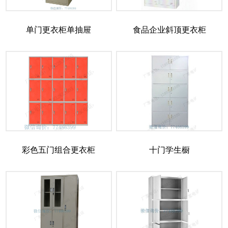
单门更衣柜单抽屉
食品企业斜顶更衣柜
彩色五门组合更衣柜
十门学生橱