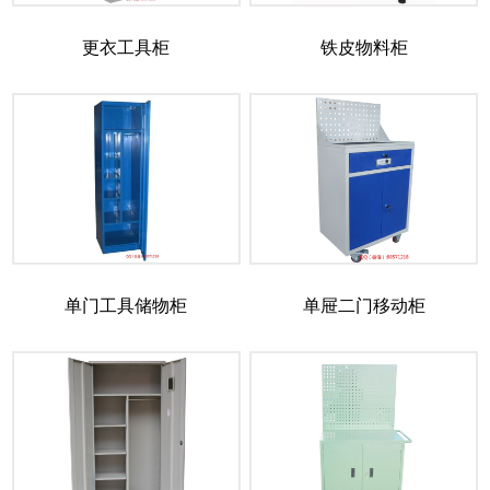
更衣工具柜
铁皮物料柜
单门工具储物柜
单屉二门移动柜