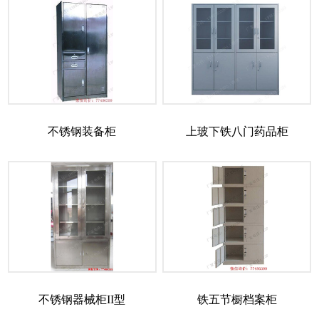
不锈钢装备柜
上玻下铁八门药品柜
不锈钢器械柜II型
铁五节橱档案柜