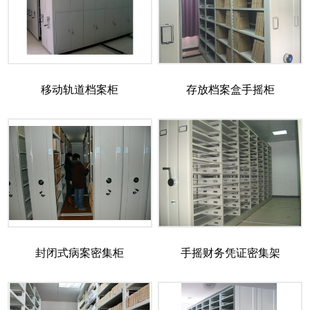
移动轨道档案柜
存放档案盒手摇柜
封闭式病案密集柜
手摇财务凭证密集架