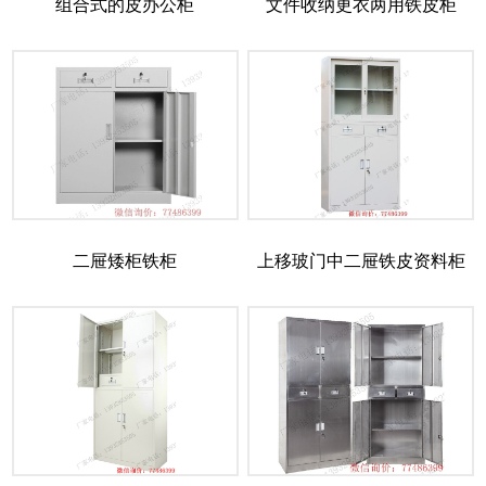
组合式的皮办公柜
文件收纳更衣两用铁皮柜
二屉矮柜铁柜
上移玻门中二屉铁皮资料柜