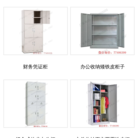
财务凭证柜
办公收纳矮铁皮柜子