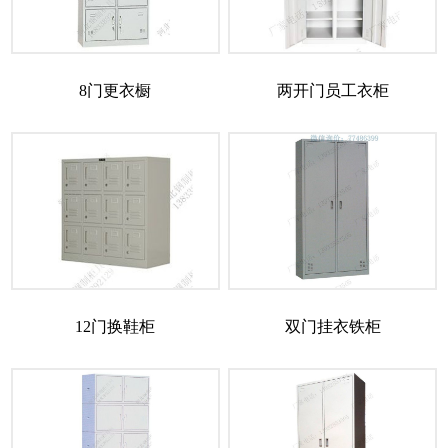
8门更衣橱
两开门员工衣柜
12门换鞋柜
双门挂衣铁柜