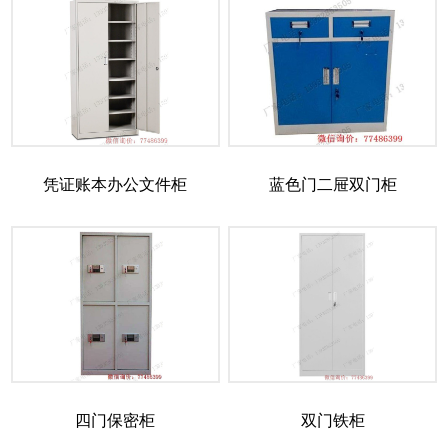
凭证账本办公文件柜
蓝色门二屉双门柜
四门保密柜
双门铁柜