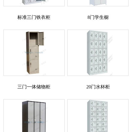
标准三门铁衣柜
8门学生橱
三门一体储物柜
20门水杯柜