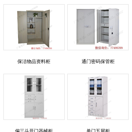
保洁物品资料柜
通门密码保管柜
偏三斗开门器械柜
单门五屉柜