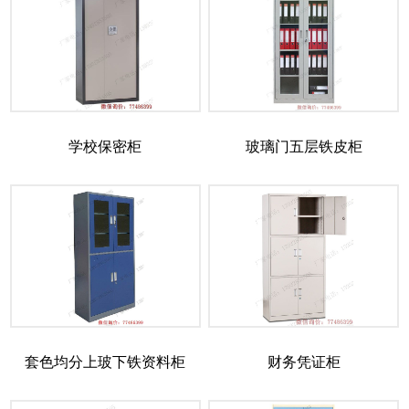
学校保密柜
玻璃门五层铁皮柜
套色均分上玻下铁资料柜
财务凭证柜