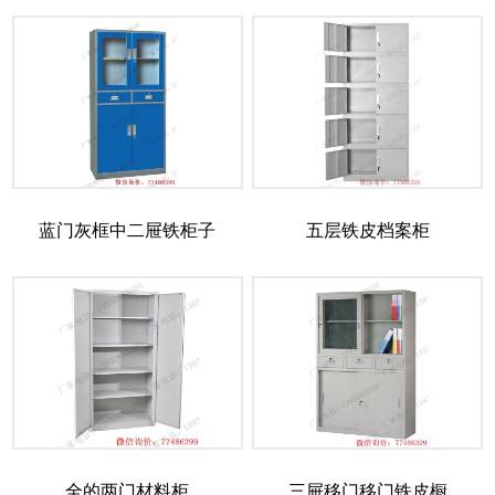
蓝门灰框中二屉铁柜子
五层铁皮档案柜
全的两门材料柜
三屉移门移门铁皮橱