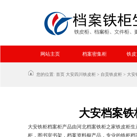
网站主页
档案密集柜
铁皮
您的位置:
首页
大安
四川铁皮柜
>
自贡铁皮柜
>
大安
大安档案铁
大安铁柜档案柜产品由河北档案铁柜之家铁皮柜生
柜，图书室书架，档案资料橱产品，专业的铁柜档