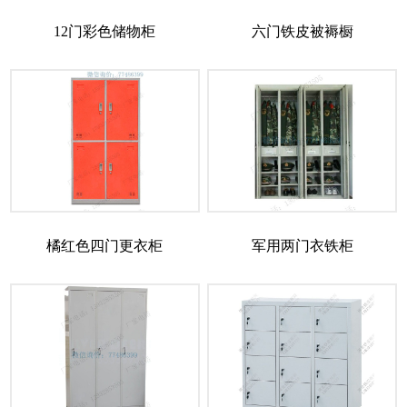
12门彩色储物柜
六门铁皮被褥橱
橘红色四门更衣柜
军用两门衣铁柜