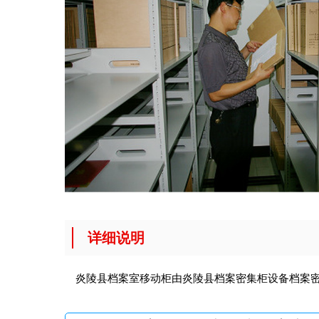
详细说明
炎陵县档案室移动柜由炎陵县档案密集柜设备
档案