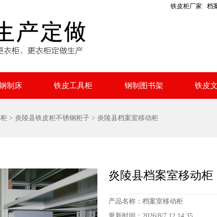
铁皮柜厂家
档
钢制床
铁皮工具柜
钢制图书架
铁皮
件柜
>
炎陵县铁皮柜不锈钢柜子
> 炎陵县档案室移动柜
炎陵县档案室移动柜
产品名称：
档案室移动柜
更新时间：
2026/8/7 12:14:35