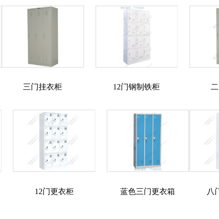
三门挂衣柜
12门钢制铁柜
二
12门更衣柜
蓝色三门更衣箱
八