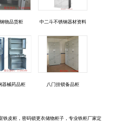
钢物品货柜
中二斗不锈钢器材资料
柜
钢器械药品柜
八门挂锁备品柜
室铁皮柜，密码锁更衣储物柜子，专业铁柜厂家定