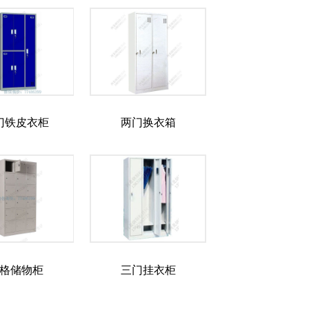
门铁皮衣柜
两门换衣箱
8格储物柜
三门挂衣柜