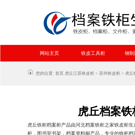
网站主页
铁皮工具柜
钢制
您的位置:
首页
虎丘
江苏铁皮柜
>
苏州铁皮柜
>
虎丘
虎丘档案铁
虎丘铁柜档案柜产品由河北档案铁柜之家铁皮柜生
柜，图书室书架，档案资料橱产品，专业的铁柜档