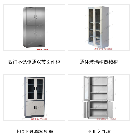
四门不锈钢通双节文件柜
通体玻璃柜器械柜
上玻下铁档案铁柜
平开文件柜