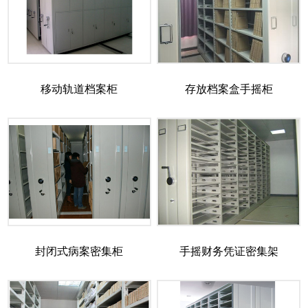
移动轨道档案柜
存放档案盒手摇柜
封闭式病案密集柜
手摇财务凭证密集架