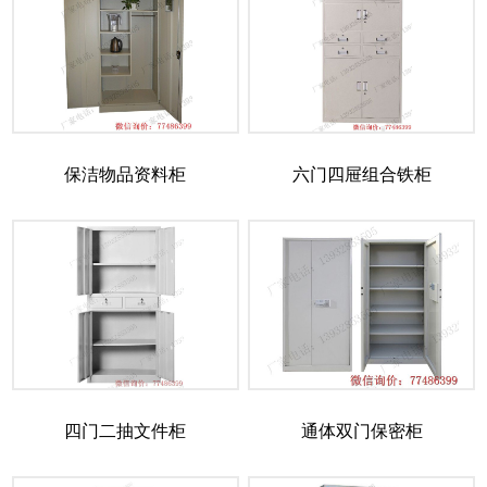
保洁物品资料柜
六门四屉组合铁柜
四门二抽文件柜
通体双门保密柜